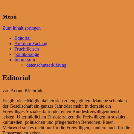
frisch – fruchtig – selbstgepresst
politikorange
Menü
Zum Inhalt springen
Editorial
Auf dem Fachtag
Fruchtfleisch
politikorange
Impressum
datenschutzerklärung
Editorial
von Ariane Kleibrink
Es gibt viele Möglichkeiten sich zu engagieren. Manche schenken
der Gesellschaft ein ganzes Jahr oder mehr, in dem sie ein
Freiwilliges Soziales Jahr oder einen Bundesfreiwilligendienst
leisten. Unermüdlichen Einsatz zeigen die Freiwilligen in sozialen,
kulturellen, politischen und pflegerischen Bereichen. Einen
Mehrwert soll es nicht nur für die Freiwilligen, sondern auch für die
Einsatzstellen geben.