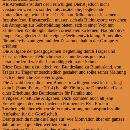
Als Arbeitsdienst darf der Freiwilligen Dienst jedoch nicht
verstanden werden, sondern als zusätzliche, begleitende
Unterstützung, betont Prof. Dr. Richard Münchmeier in seinem
Impulsreferat. Einsatzstellen müssen sich als Bildungsorte verstehen,
die Anregung zur Selbstbildung bieten, sich in einer Welt mit
zahlreichen Wahlmöglichkeiten orientieren zu lernen. Hauptmotive
junger Engagierter sind die eigene Weiterentwicklung, Sinnvolles
für andere beizutragen und den Zusammenhalt in der Gruppe zu
erfahren.
Die Aufgabe der pädagogischen Begleitung durch Träger und
Einsatzstellen sieht Münchmeier als mindestens genauso
herausfordernd wie die Lehrertätigkeit in der Schule.
Diese Begleitung ist jedoch von Bundesland zu Bundesland, von
Träger zu Träger unterschiedlich gestaltet und sollte seiner Meinung
nach einheitliche Ziele verfolgen.
Die Anzahl derer, die einen Bundesfreiwilligendienst leisten, liegt
aktuell (Stand Februar 2014) bei 48 996 in ganz Deutschland laut
einer Erhebung des Bundesamtes für Familie und
zivilgesellschaftliche Aufgaben. Dazu kommen noch all jene
Freiwillige in den verschiedenen Formen des FSJ. Für ein
Taschengeld übernehmen sie Verantwortung und anspruchsvolle
Aufgaben für die Gesellschaft.
Drängt sich da nicht die Frage auf, wie Motivation über ein ganzes
Jahr aufrecht gehalten werden kann?
Der heutige Austausch in den Workshops hat gezeigt, dass