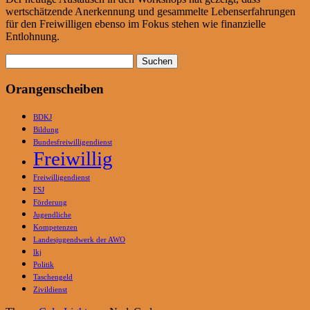
wertschätzende Anerkennung und gesammelte Lebenserfahrungen
für den Freiwilligen ebenso im Fokus stehen wie finanzielle
Entlohnung.
Suchen
nach:
Orangenscheiben
BDKJ
Bildung
Bundesfreiwilligendienst
Freiwillig
Freiwilligendienst
FSJ
Förderung
Jugendliche
Kompetenzen
Landesjugendwerk der AWO
lkj
Politik
Taschengeld
Zivildienst